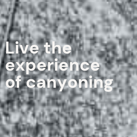
L
i
v
e
t
h
e
e
x
p
e
r
i
e
n
c
e
o
f
c
a
n
y
o
n
i
n
g