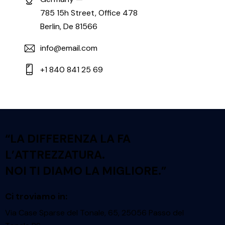
785 15h Street, Office 478
Berlin, De 81566
info@email.com
+1 840 841 25 69
“LA DIFFERENZA LA FA
L’ATTREZZATURA.
NOI TI DIAMO LA MIGLIORE.”
Ci troviamo in:
Via Case Sparse del Tonale, 65, 25056 Passo del